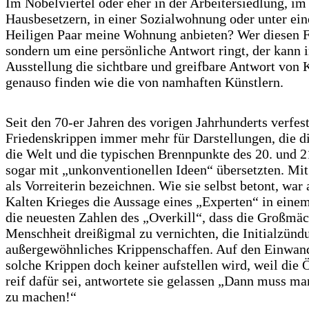
Im Nobelviertel oder eher in der Arbeitersiedlung, im
Hausbesetzern, in einer Sozialwohnung oder unter e
Heiligen Paar meine Wohnung anbieten? Wer diesen F
sondern um eine persönliche Antwort ringt, der kann i
Ausstellung die sichtbare und greifbare Antwort von
genauso finden wie die von namhaften Künstlern.
Seit den 70-er Jahren des vorigen Jahrhunderts verfes
Friedenskrippen immer mehr für Darstellungen, die di
die Welt und die typischen Brennpunkte des 20. und 21
sogar mit „unkonventionellen Ideen“ übersetzten. Mit
als Vorreiterin bezeichnen. Wie sie selbst betont, wa
Kalten Krieges die Aussage eines „Experten“ in eine
die neuesten Zahlen des „Overkill“, dass die Großmäch
Menschheit dreißigmal zu vernichten, die Initialzündu
außergewöhnliches Krippenschaffen. Auf den Einwand
solche Krippen doch keiner aufstellen wird, weil die Ö
reif dafür sei, antwortete sie gelassen „Dann muss man
zu machen!“